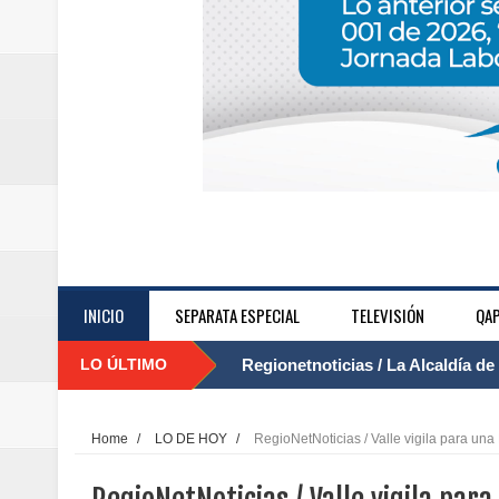
....
INICIO
SEPARATA ESPECIAL
TELEVISIÓN
QAP
LO ÚLTIMO
Regionetnoticias / Agua potable t
Caldas
Home
/
LO DE HOY
/
RegioNetNoticias / Valle vigila para una
Regionetnoticias / Población vul