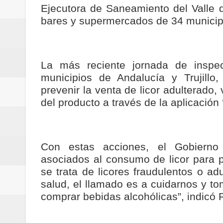
Ejecutora de Saneamiento del Valle
Regionetnoticias / Las ayudas té
bares y supermercados de 34 municip
Regionetnoticias / DE LOS C
Regionetnoticias / Estudiantes d
La más reciente jornada de inspec
Regionetnoticias / Asamblea de C
municipios de Andalucía y Trujillo
prevenir la venta de licor adulterado, 
saneamiento básico
del producto a través de la aplicació
Regionetnoticias / REFUERZAN
ReGioNetNoticias / En Pereira C
Con estas acciones, el Gobierno 
asociados al consumo de licor para p
Regionetnoticias / En solo dos añ
se trata de licores fraudulentos o a
salud, el llamado es a cuidarnos y t
transferencias prevista para los
comprar bebidas alcohólicas”, indicó
Regionetnoticias / El Aeropuerto