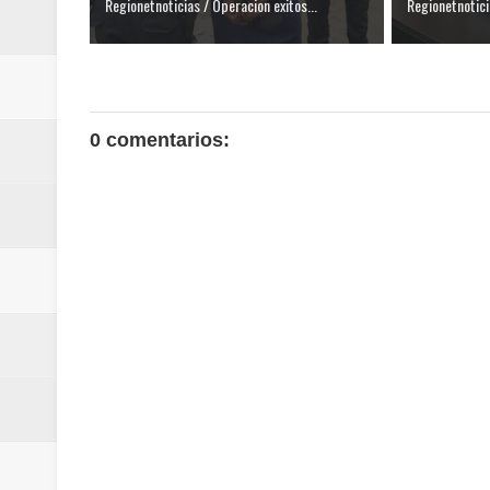
Regionetnoticias / Operacion exitos...
Regionetnotici
0 comentarios: