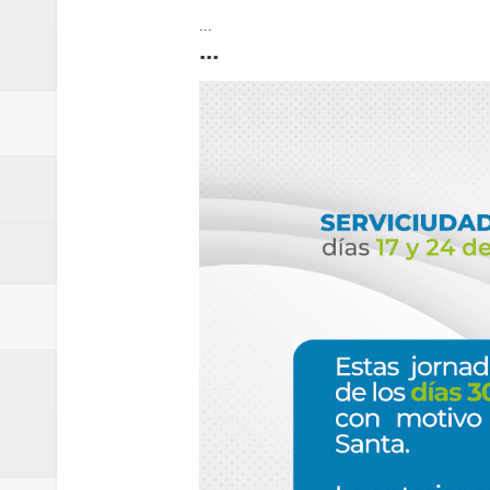
...
...