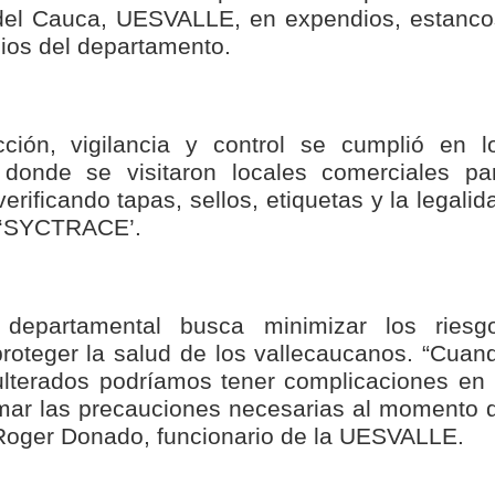
 del Cauca, UESVALLE, en expendios, estanco
cnicas aportaron dignidad a las personas con discapacidad de P
ios del departamento.
AFEs DE PEREIRA A GANAR PRIMER LUGAR EN EXPOCAMELLO 
e barranquilla participaron de las pruebas SABER
ción, vigilancia y control se cumplió en l
aldas aprueba $11.444 millones para impulsar obras de agua pot
, donde se visitaron locales comerciales pa
verificando tapas, sellos, etiquetas y la legalid
n ‘SYCTRACE’.
 PRESENCIA MILITAR EN EL VALLE
ada peso tiene nombre de obra
departamental busca minimizar los riesg
roteger la salud de los vallecaucanos. “Cuan
os y siete meses, la Fábrica de Licores del Tolima alcanzó el 94
dulterados podríamos tener complicaciones en 
omar las precauciones necesarias al momento 
 4 años de gobierno
 Roger Donado, funcionario de la UESVALLE.
 Internacional Matecaña fortalece su conectividad con una nueva