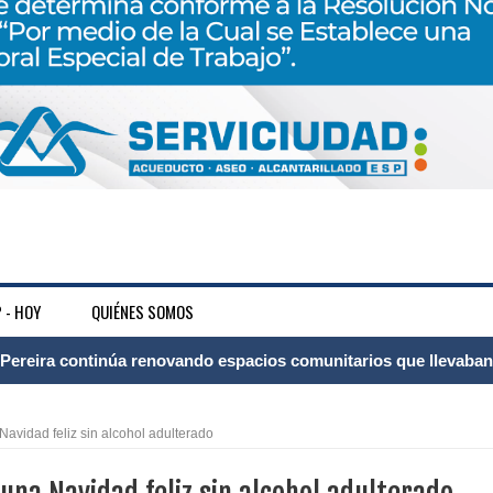
 - HOY
QUIÉNES SOMOS
ransforma la vida de 68 estudiantes rurales en Filadelfia gracias
 Navidad feliz sin alcohol adulterado
nerable en Tuluá tendrá comedor comunitario gracias al Galardón