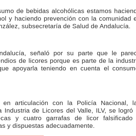
á – Pereira
sumo de bebidas alcohólicas estamos hacien
hol y haciendo prevención con la comunidad 
tosa del espacio pùblico en Bogotà
zález, subsecretaría de Salud de Andalucía.
ece el Mecanismo Articulador Departamental para el abordaje de l
ndalucía, señaló por su parte que le pare
endios de licores porque es parte de la industr
 tiene listo su plan de seguridad para recibir delegaciones y visi
que apoyarla teniendo en cuenta el consum
e Pereira continúa renovando espacios comunitarios que llevaba
en articulación con la Policía Nacional, l
 Industria de Licores del Valle, ILV, se logró 
as y cuatro garrafas de licor falsificado
idas y dispuestas adecuadamente.