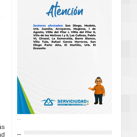
definitiva en la
an Luis
estufas
dad aérea y
...
ás
...
ad