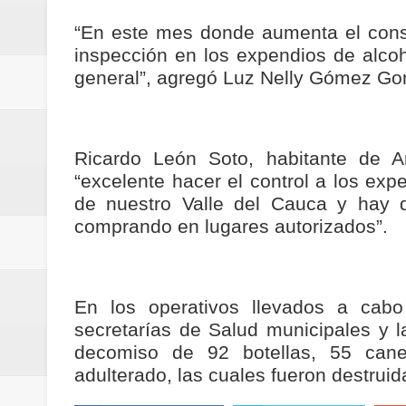
nocturna de Clic en la ruta Bogot
“En este mes donde aumenta el con
inspección en los expendios de alco
Regionetnoticias / Operacion exi
general”, agregó Luz Nelly Gómez Gon
Regionetnoticias / Caldas fortal
basadas en género
Ricardo León Soto, habitante de A
“excelente hacer el control a los exp
Regionetnoticias / Valle del Cauca
de nuestro Valle del Cauca y hay 
posesión presidencial
comprando en lugares autorizados”.
Regionetnoticias / La Alcaldía d
atención
En los operativos llevados a cabo 
secretarías de Salud municipales y la
decomiso de 92 botellas, 55 canec
adulterado, las cuales fueron destru