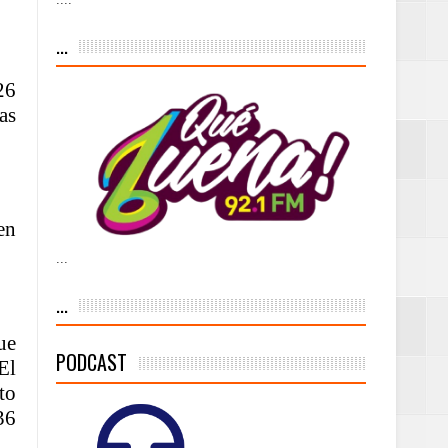
iesgo volcánico
...
s Tempranas con
26
as
a vía pública y
en
...
ivo de
...
ue
PODCAST
El
 % de la meta de
to
36