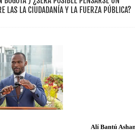
N BOGOTÁ ) ¿SERÁ POSIBLE PENSARSE UN
ece el Mecanismo Articulador Departamental para el abordaje de l
E LAS LA CIUDADANÍA Y LA FUERZA PÚBLICA?
 tiene listo su plan de seguridad para recibir delegaciones y visi
e Pereira continúa renovando espacios comunitarios que llevaba
ransforma la vida de 68 estudiantes rurales en Filadelfia gracias
nerable en Tuluá tendrá comedor comunitario gracias al Galardón
Alí Bantú Ashan