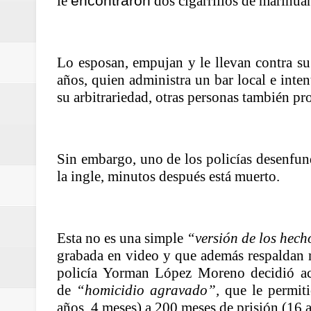
le
encontraron
dos cigarrillos de marihuan
ReGioNetNoticias / RISARALDA / R
ReGionetNoticias / DOSQUEBRADA
Lo esposan, empujan y le llevan contra su
acciones que impactan a más de
años, quien administra un bar local e intent
su arbitrariedad, otras personas también pro
ReGioNetNoticias- MEDELLIN / En 
excedió límites de emisión de g
Sin embargo, uno de los policías desenfun
ReGioNetNoticias / Altas tempera
la ingle, minutos después está muerto.
ReGionetNoticias / REPORTE ALE
seguridad para la posesión presi
Esta no es una simple
“versión de los hech
grabada en video y que además respaldan m
Regionetnoticias / En solo dos añ
policía Yorman López Moreno decidió aco
de
“homicidio agravado”,
que le permit
transferencias prevista para los
años, 4 meses) a 200 meses de prisión (16 a