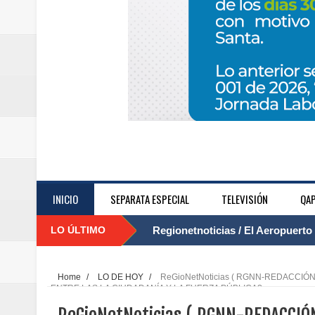
INICIO
SEPARATA ESPECIAL
TELEVISIÓN
QAP
LO ÚLTIMO
Regionetnoticias / El Aeropuerto
....
nocturna de Clic en la ruta Bogot
Home
/
LO DE HOY
/
ReGioNetNoticias ( RGNN-REDACCI
ENTRE LAS LA CIUDADANÍA Y LA FUERZA PÚBLICA?
Regionetnoticias / Operacion exi