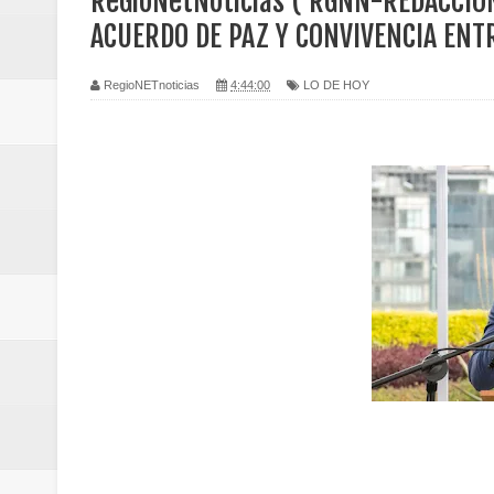
ReGioNetNoticias ( RGNN-REDACCIÓ
Regionetnoticias / Caldas fortal
ACUERDO DE PAZ Y CONVIVENCIA ENTR
basadas en género
RegioNETnoticias
4:44:00
LO DE HOY
Regionetnoticias / Valle del Cauca
posesión presidencial
Regionetnoticias / La Alcaldía d
atención
Regionetnoticias / Agua potable t
Caldas
Regionetnoticias / Población vul
Vallecaucana