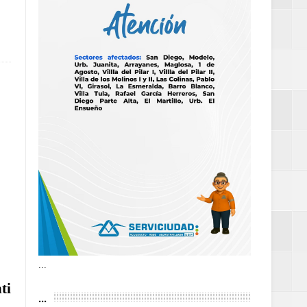
as violencias
tantes por la
n décadas sin
 al Gobierno de
 de la Mujer
...
ti
...