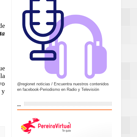
de
ta
ue
la
vo
@regionet noticias / Encuentra nuestros contenidos
en facebook-Periodismo en Radio y Televisión
 y
...