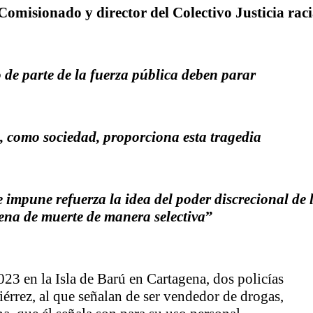
Comisionado y director del Colectivo Justicia raci
nza hacia una ruta definitiva de reasentamiento
rtagena avanza en trabajos contra las inundaciones con solución 
o de parte de la fuerza pública deben parar
o Histórico
a con resultados en salud mental, innovación y paz
, como sociedad, proporciona esta tragedia
 millonarias inversiones del Gobierno Matiz en el municipio de S
e Caldas hace seguimiento al avance de la construcción de 400 
e impune refuerza la idea del poder discrecional de 
ena de muerte de manera selectiva
”
seguridad sin precedentes: El Valle y la nación refuerzan seguri
encial
023 en la Isla de Barú en Cartagena, dos policías
érrez, al que señalan de ser vendedor de drogas,
cnicas aportaron dignidad a las personas con discapacidad de P