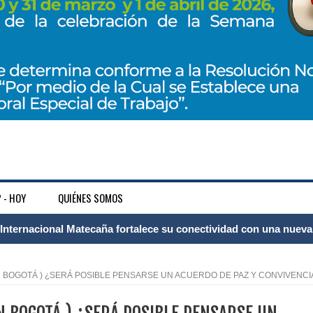
 - HOY
QUIÉNES SOMOS
 Internacional Matecaña fortalece su conectividad con una nueva
á – Pereira
ÓN BOGOTÁ ) ¿SERÁ POSIBLE PENSARSE UN ACUERDO DE PAZ Y CONVIVENCI
tosa del espacio pùblico en Bogotà