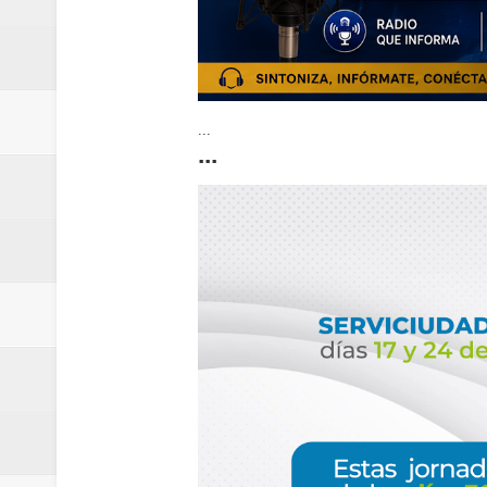
...
...