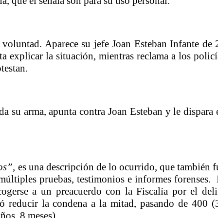
a, que él señala son para su uso personal.
isaralda fortalece la preparación de sus municipios frente al r
S / Dosquebradas fortalece la respuesta frente a tres Alerta
 voluntad. Aparece su jefe Joan Esteban Infante de 
 20.000 personas
a explicar la situación, mientras reclama a los policí
testan.
Medellín fue inmovilizado un bus que estaba siendo lavado en l
ases contaminantes
da su arma, apunta contra Joan Esteban y le dispara 
turas ponen en máxima alerta al Tolima
XANDER MENDEZ ( MIAMI ) Cali se blinda con amplio disposit
dencial
os”
, es una descripción de lo ocurrido, que también f
últiples pruebas, testimonios e informes forenses. 
os y siete meses, la Fábrica de Licores del Tolima alcanzó el 94
gerse a un preacuerdo con la Fiscalía por el deli
ió reducir la condena a la mitad, pasando de 400 (
 4 años de gobierno
ños, 8 meses).