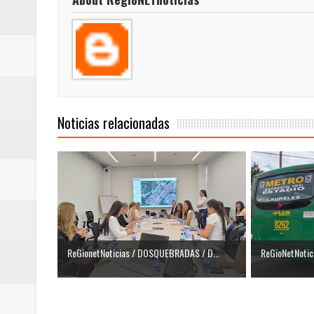
Noticias relacionadas
ReGionetNoticias / DOSQUEBRADAS / D...
ReGioNetNotici