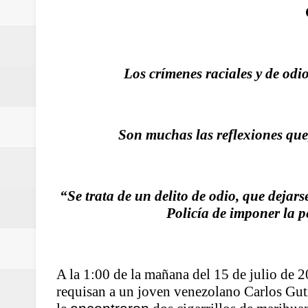
Regionetnoticias / Villarrica ava
Regionetnoticias / Alcaldía de Ca
Los crímenes raciales y de odi
calle San Juan de Dios del Centr
Regionetnoticias / Pereira avanz
Son muchas las reflexiones que
Regionetnoticias / Estas son las
Regionetnoticias / Gobernación d
“Se trata de un delito de odio, que dejars
ecoeficientes en Marquetalia
Policía de imponer la p
Regionetnoticias / Despliegue de 
terrestre para la posesión presid
A la 1:00 de la mañana del 15 de julio de 2
requisan a un joven venezolano Carlos Guti
Regionetnoticias / Las ayudas té