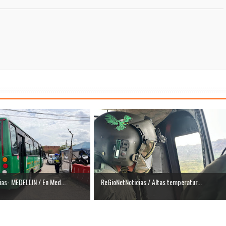
as- MEDELLIN / En Med...
ReGioNetNoticias / Altas temperatur...