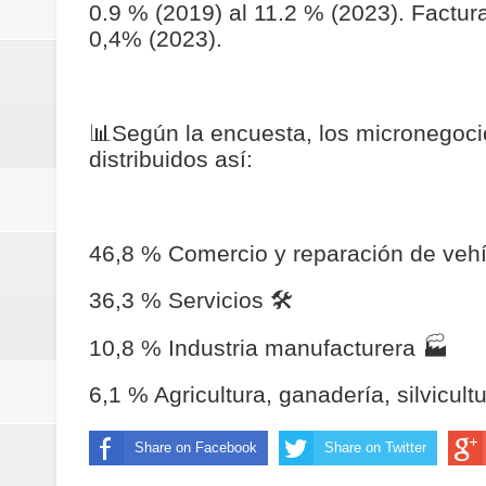
0.9 % (2019) al 11.2 % (2023). Factur
Regionetnoticias / Villarrica ava
0,4% (2023).
Regionetnoticias / Alcaldía de Ca
calle San Juan de Dios del Centr
📊
Según la encuesta, los micronegoc
distribuidos así:
Regionetnoticias / Pereira avanz
Regionetnoticias / Estas son las
46,8 % Comercio y reparación de veh
Regionetnoticias / Gobernación d
36,3 % Servicios
🛠
ecoeficientes en Marquetalia
10,8 % Industria manufacturera
🏭
Regionetnoticias / Despliegue de 
6,1 % Agricultura, ganadería, silvicult
terrestre para la posesión presid
Share on Facebook
Share on Twitter
Regionetnoticias / Las ayudas té