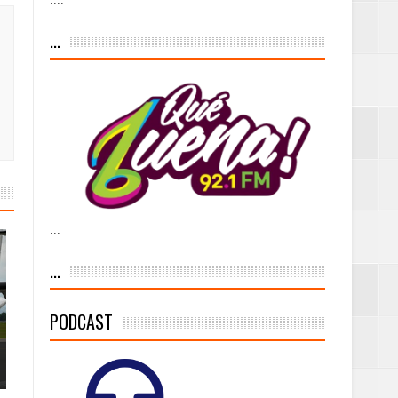
iesgo volcánico
...
s Tempranas con
a vía pública y
...
ivo de
...
PODCAST
 % de la meta de