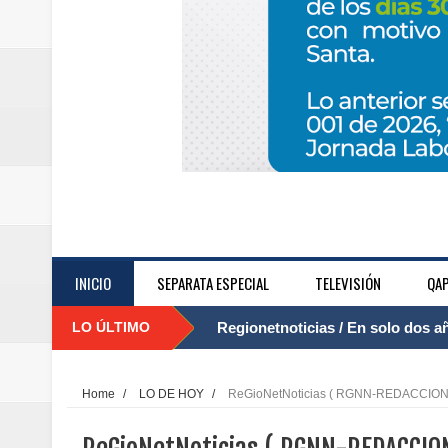
INICIO
SEPARATA ESPECIAL
TELEVISIÓN
QAP
LO ÚLTIMO
Regionetnoticias / El Aeropuerto
....
nocturna de Clic en la ruta Bogot
Home
/
LO DE HOY
/
ReGioNetNoticias ( RGNN-REDACCI
Regionetnoticias / Operacion exi