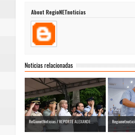
ReGioNetNoticias / RISARALDA / R
About RegioNETnoticias
ReGionetNoticias / DOSQUEBRADA
acciones que impactan a más de
ReGioNetNoticias- MEDELLIN / En 
excedió límites de emisión de g
Noticias relacionadas
ReGioNetNoticias / Altas tempera
ReGionetNoticias / REPORTE ALE
seguridad para la posesión presi
Regionetnoticias / En solo dos añ
ReGionetNoticias / REPORTE ALEXANDE...
Regionetnoticia
transferencias prevista para los