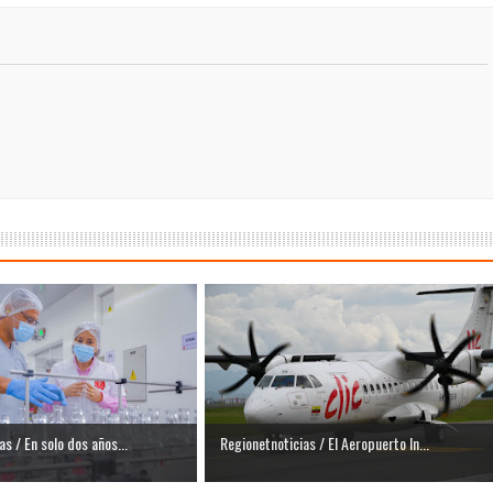
isaralda fortalece la preparación de sus municipios frente al r
S / Dosquebradas fortalece la respuesta frente a tres Alerta
 20.000 personas
Medellín fue inmovilizado un bus que estaba siendo lavado en l
ases contaminantes
turas ponen en máxima alerta al Tolima
XANDER MENDEZ ( MIAMI ) Cali se blinda con amplio disposit
dencial
os y siete meses, la Fábrica de Licores del Tolima alcanzó el 94
s / En solo dos años...
Regionetnoticias / El Aeropuerto In...
 4 años de gobierno