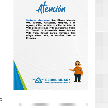
as violencias
tantes por la
n décadas sin
 al Gobierno de
 de la Mujer
...
o
...