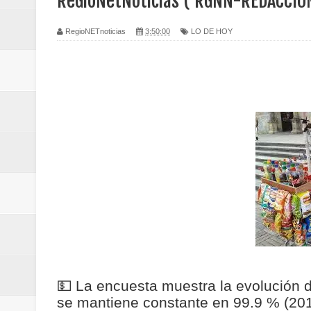
ReGioNetNoticias ( RGNN-REDACCIO
Regionetnoticias / Caldas fortal
RegioNETnoticias
3:50:00
LO DE HOY
basadas en género
Regionetnoticias / Valle del Cauca
posesión presidencial
Regionetnoticias / La Alcaldía d
atención
Regionetnoticias / Agua potable t
Caldas
Regionetnoticias / Población vul
💵
La encuesta muestra la evolución 
Vallecaucana
se mantiene constante en 99.9 % (201