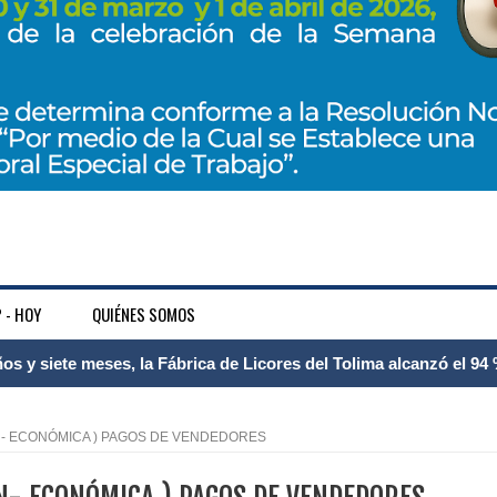
 - HOY
QUIÉNES SOMOS
 Internacional Matecaña fortalece su conectividad con una nueva
á – Pereira
ON- ECONÓMICA ) PAGOS DE VENDEDORES
tosa del espacio pùblico en Bogotà