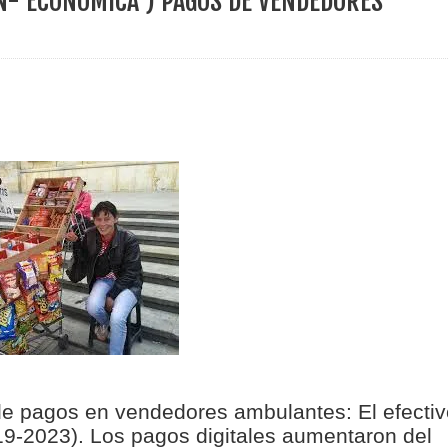
N- ECONÓMICA ) PAGOS DE VENDEDORES
ece el Mecanismo Articulador Departamental para el abordaje de l
 tiene listo su plan de seguridad para recibir delegaciones y visi
e Pereira continúa renovando espacios comunitarios que llevaba
ransforma la vida de 68 estudiantes rurales en Filadelfia gracias
nerable en Tuluá tendrá comedor comunitario gracias al Galardón
de pagos en vendedores ambulantes: El efectiv
9-2023). Los pagos digitales aumentaron del