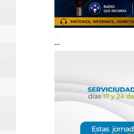
...
...