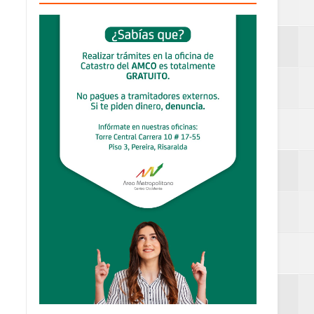
definitiva en la
an Luis
estufas
dad aérea y
ueblo Rico
....