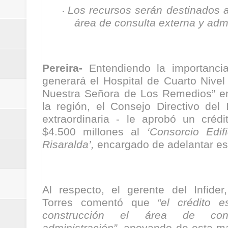
Los recursos serán destinados a
calle San Juan de Dios del Centr
·
área de consulta externa y admi
Regionetnoticias / Pereira avanz
Regionetnoticias / Estas son las
Pereira-
Entendiendo la importanci
Regionetnoticias / Gobernación d
generará el Hospital de Cuarto Nivel 
Nuestra Señora de Los Remedios” en
ecoeficientes en Marquetalia
la región, el Consejo Directivo del 
extraordinaria - le aprobó un crédi
Regionetnoticias / Despliegue de 
$4.500 millones al
‘Consorcio Edif
Risaralda’,
encargado de adelantar es
terrestre para la posesión presid
Regionetnoticias / Las ayudas té
Al respecto, el gerente del Infider
ReGioNetNoticias / RISARALDA / R
Torres comentó que
“el crédito 
construcción el área de con
ReGionetNoticias / DOSQUEBRADA
administración”,
apoyando de esta ma