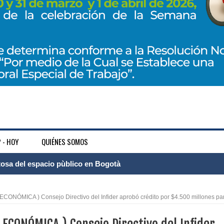
 - HOY
QUIÉNES SOMOS
tosa del espacio pùblico en Bogotà
ece el Mecanismo Articulador Departamental para el abordaje de l
NÓMICA ) Consejo Directivo del Infider aprobó crédito por $4.500 millones pa