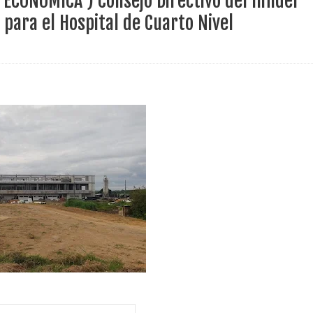
ECONÓMICA ) Consejo Directivo del Infider
 tiene listo su plan de seguridad para recibir delegaciones y visi
para el Hospital de Cuarto Nivel
e Pereira continúa renovando espacios comunitarios que llevaba
ransforma la vida de 68 estudiantes rurales en Filadelfia gracias
nerable en Tuluá tendrá comedor comunitario gracias al Galardón
nza hacia una ruta definitiva de reasentamiento
rtagena avanza en trabajos contra las inundaciones con solución 