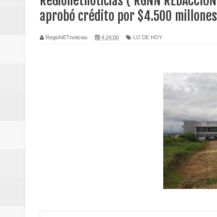
ReGionetnoticias ( RGNN REDACCION 
Regionetnoticias / Valle del Cauca
aprobó crédito por $4.500 millones 
posesión presidencial
RegioNETnoticias
4:24:00
LO DE HOY
Regionetnoticias / La Alcaldía d
atención
Regionetnoticias / Agua potable t
Caldas
Regionetnoticias / Población vul
Vallecaucana
Regionetnoticias / Villarrica ava
Regionetnoticias / Alcaldía de Ca