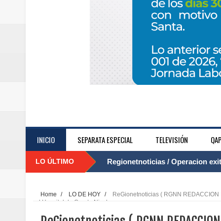
INICIO
SEPARATA ESPECIAL
TELEVISIÓN
QAP
LO ÚLTIMO
Regionetnoticias / Operacion exi
....
Regionetnoticias / Caldas fortal
Home
/
LO DE HOY
/
ReGionetnoticias ( RGNN REDACCION ECO
el Hospital de Cuarto Nivel
basadas en género