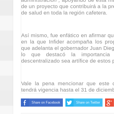
acciones que impactan a más de
de un proyecto que contribuirá a la pr
de salud en toda la región cafetera.
ReGioNetNoticias- MEDELLIN / En 
excedió límites de emisión de g
Así mismo, fue enfático en afirmar q
ReGioNetNoticias / Altas tempera
en la que Infider acompaña los pro
que adelanta el gobernador Juan Die
ReGionetNoticias / REPORTE ALE
lo que destacó la importanci
descentralizado sea artífice de estos
seguridad para la posesión presi
Regionetnoticias / En solo dos añ
Vale la pena mencionar que este cr
transferencias prevista para los
tendrá vigencia hasta el 31 de diciem
Regionetnoticias / El Aeropuerto
Share on Facebook
Share on Twitter
nocturna de Clic en la ruta Bogot