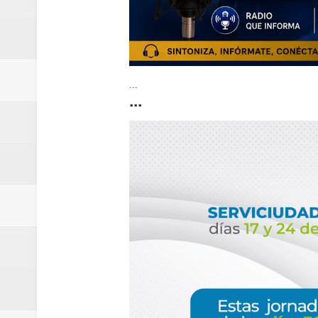
...
...