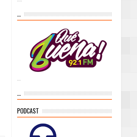
...
a vía pública y
ivo de
...
 % de la meta de
...
PODCAST
 frecuencia