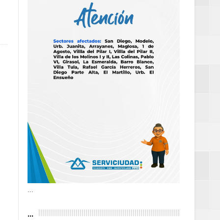
tantes por la
n décadas sin
 al Gobierno de
 de la Mujer
...
definitiva en la
...