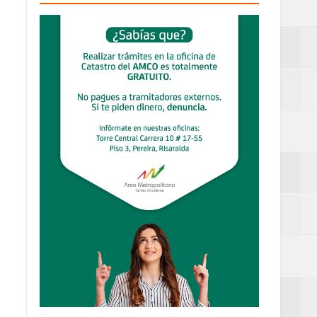
an Luis
estufas
dad aérea y
ueblo Rico
iesgo volcánico
s Tempranas con
....