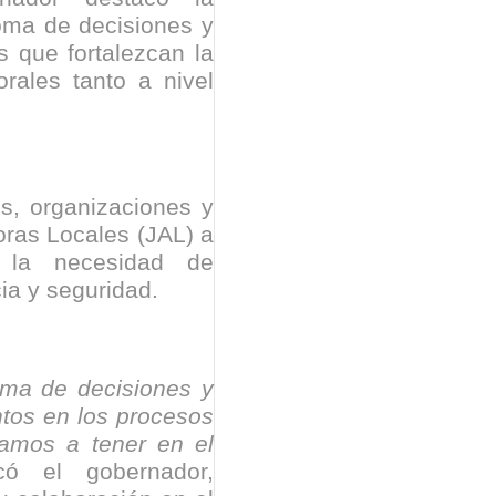
isaralda fortalece la preparación de sus municipios frente al r
toma de decisiones y
s que fortalezcan la
S / Dosquebradas fortalece la respuesta frente a tres Alerta
orales tanto a nivel
 20.000 personas
Medellín fue inmovilizado un bus que estaba siendo lavado en l
s, organizaciones y
ases contaminantes
oras Locales (JAL) a
do la necesidad de
turas ponen en máxima alerta al Tolima
ia y seguridad.
XANDER MENDEZ ( MIAMI ) Cali se blinda con amplio disposit
dencial
toma de decisiones y
ntos en los procesos
os y siete meses, la Fábrica de Licores del Tolima alcanzó el 94
vamos a tener en el
ó el gobernador,
 4 años de gobierno