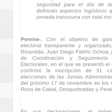
seguridad para el día de l
Regionetnoticias / Villarrica ava
definirán aspectos logísticos
Regionetnoticias / Alcaldía de Ca
jornada transcurra con total no
calle San Juan de Dios del Centr
Regionetnoticias / Pereira avanz
Pereira-.
Con el objetivo de gara
electoral transparente y organizad
Regionetnoticias / Estas son las
Risaralda, Juan Diego Patiño Ochoa, 
de Coordinación y Seguimiento
Regionetnoticias / Gobernación d
Electorales, en el que se presentó el
confirmó la inscripción de 31 ca
ecoeficientes en Marquetalia
elecciones de las Juntas Administra
del próximo 17 de noviembre en los 
Regionetnoticias / Despliegue de 
Rosa de Cabal, Dosquebradas y Perei
terrestre para la posesión presid
Regionetnoticias / Las ayudas té
En sus declaraciones, el gober