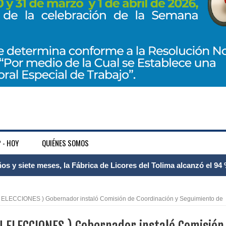
 - HOY
QUIÉNES SOMOS
 Internacional Matecaña fortalece su conectividad con una nueva
á – Pereira
LECCIONES ) Gobernador instaló Comisión de Coordinación y Seguimiento de
tosa del espacio pùblico en Bogotà