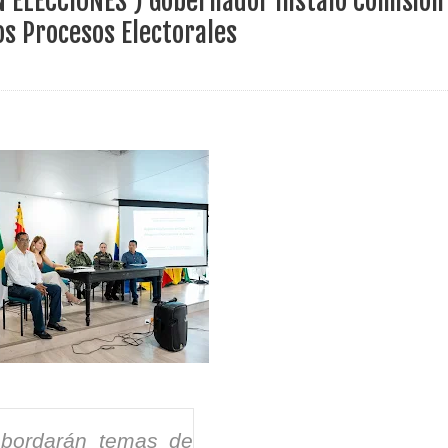
 ELECCIONES ) Gobernador instaló Comisión
ece el Mecanismo Articulador Departamental para el abordaje de l
os Procesos Electorales
 tiene listo su plan de seguridad para recibir delegaciones y visi
e Pereira continúa renovando espacios comunitarios que llevaba
ransforma la vida de 68 estudiantes rurales en Filadelfia gracias
nerable en Tuluá tendrá comedor comunitario gracias al Galardón
abordarán temas de