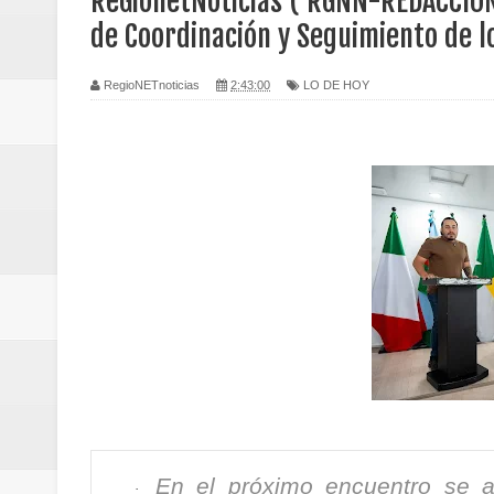
ReGionetNoticias ( RGNN-REDACCION
Regionetnoticias / Caldas fortal
de Coordinación y Seguimiento de l
basadas en género
RegioNETnoticias
2:43:00
LO DE HOY
Regionetnoticias / Valle del Cauca
posesión presidencial
Regionetnoticias / La Alcaldía d
atención
Regionetnoticias / Agua potable t
Caldas
Regionetnoticias / Población vul
Vallecaucana
En el próximo encuentro se 
·