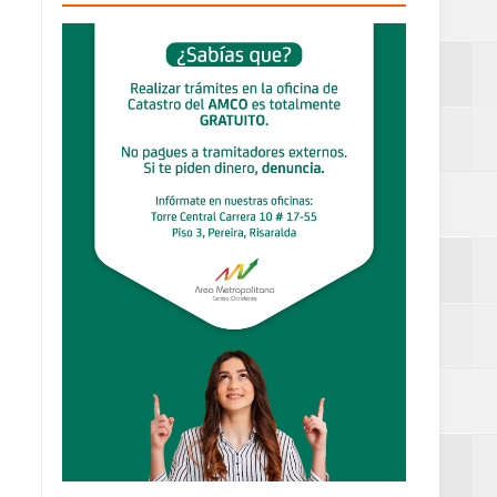
definitiva en la
an Luis
estufas
dad aérea y
ueblo Rico
....