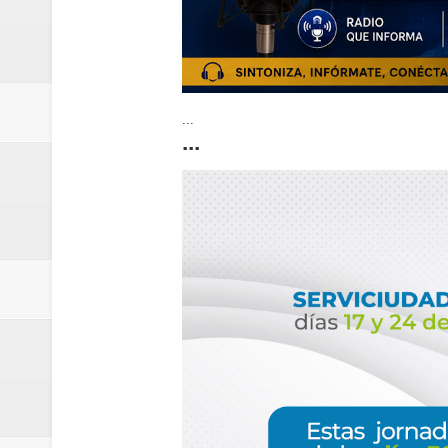
...
...