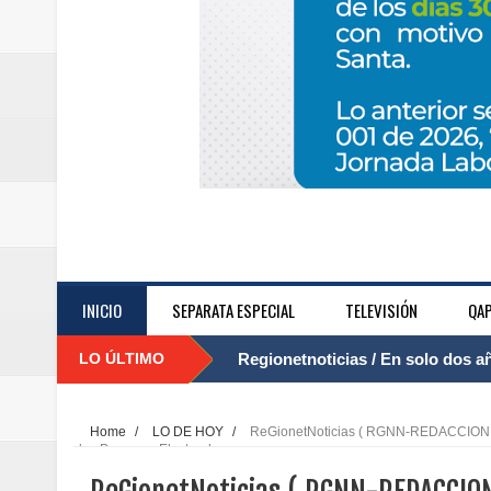
INICIO
SEPARATA ESPECIAL
TELEVISIÓN
QAP
LO ÚLTIMO
Regionetnoticias / El Aeropuerto
....
nocturna de Clic en la ruta Bogot
Home
/
LO DE HOY
/
ReGionetNoticias ( RGNN-REDACCION E
los Procesos Electorales
Regionetnoticias / Operacion exi