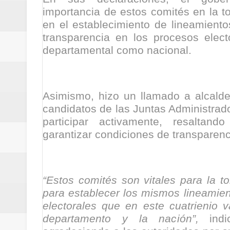
ReGioNetNoticias / RISARALDA / R
importancia de estos comités en la 
en el establecimiento de lineamiento
ReGionetNoticias / DOSQUEBRADA
transparencia en los procesos elect
departamental como nacional.
acciones que impactan a más de
ReGioNetNoticias- MEDELLIN / En 
Asimismo, hizo un llamado a alcalde
excedió límites de emisión de g
candidatos de las Juntas Administrad
participar activamente, resaltan
ReGioNetNoticias / Altas tempera
garantizar condiciones de transparenc
ReGionetNoticias / REPORTE ALE
seguridad para la posesión presi
“Estos comités son vitales para la 
para establecer los mismos lineamie
Regionetnoticias / En solo dos añ
electorales que en este cuatrienio 
departamento y la nación”,
indic
transferencias prevista para los