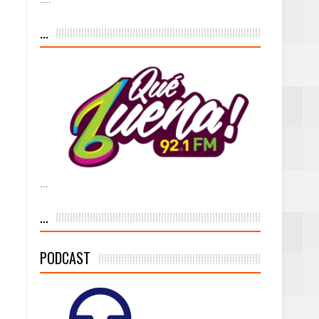
iesgo volcánico
...
s Tempranas con
a vía pública y
...
ivo de
...
PODCAST
 % de la meta de