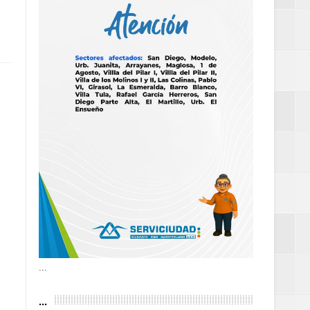
as violencias
tantes por la
n décadas sin
 al Gobierno de
 de la Mujer
...
...