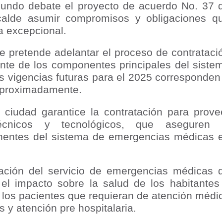
gundo debate el proyecto de acuerdo No. 37 
nza hacia una ruta definitiva de reasentamiento
lcalde asumir compromisos y obligaciones q
ra excepcional.
rtagena avanza en trabajos contra las inundaciones con solución 
se pretende adelantar el proceso de contrataci
o Histórico
nte de los componentes principales del siste
a con resultados en salud mental, innovación y paz
 vigencias futuras para el 2025 corresponden
 aproximadamente.
 millonarias inversiones del Gobierno Matiz en el municipio de S
ciudad garantice la contratación para prove
e Caldas hace seguimiento al avance de la construcción de 400 
écnicos y tecnológicos, que aseguren 
nentes del sistema de emergencias médicas 
seguridad sin precedentes: El Valle y la nación refuerzan seguri
tación del servicio de emergencias médicas 
el impacto sobre la salud de los habitantes
encial
 los pacientes que requieran de atención médi
 y atención pre hospitalaria.
cnicas aportaron dignidad a las personas con discapacidad de P