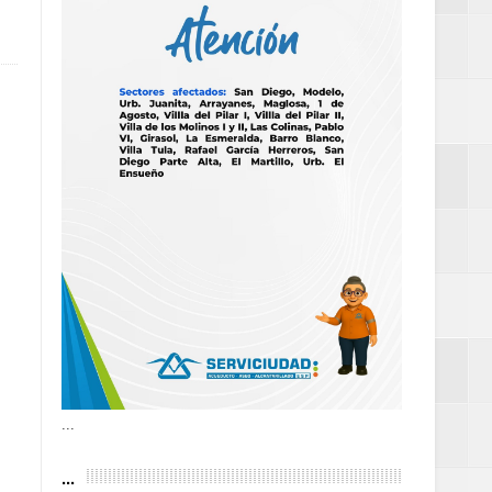
as violencias
tantes por la
n décadas sin
 al Gobierno de
 de la Mujer
...
...