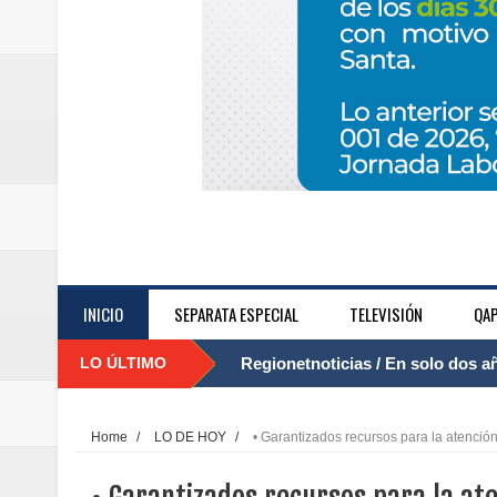
INICIO
SEPARATA ESPECIAL
TELEVISIÓN
QAP
LO ÚLTIMO
Regionetnoticias / El Aeropuerto
....
nocturna de Clic en la ruta Bogot
Home
/
LO DE HOY
/
• Garantizados recursos para la atenci
Regionetnoticias / Operacion exi