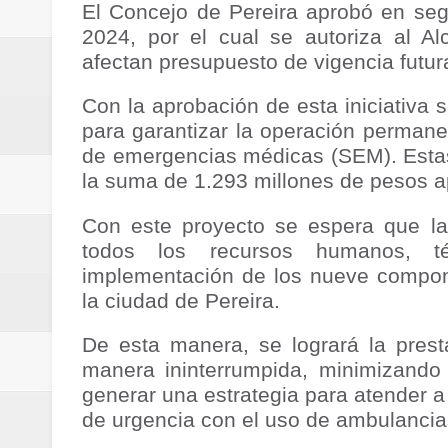
El Concejo de Pereira aprobó en se
Regionetnoticias / Villarrica ava
2024, por el cual se autoriza al A
afectan presupuesto de vigencia futu
Regionetnoticias / Alcaldía de Ca
Con la aprobación de esta iniciativa 
calle San Juan de Dios del Centr
para garantizar la operación permane
Regionetnoticias / Pereira avanz
de emergencias médicas (SEM). Estas
la suma de 1.293 millones de pesos
Regionetnoticias / Estas son las
Con este proyecto se espera que la 
Regionetnoticias / Gobernación d
todos los recursos humanos, t
implementación de los nueve compo
ecoeficientes en Marquetalia
la ciudad de Pereira.
Regionetnoticias / Despliegue de 
De esta manera, se logrará la pres
manera ininterrumpida, minimizando 
terrestre para la posesión presid
generar una estrategia para atender a
de urgencia con el uso de ambulancias
Regionetnoticias / Las ayudas té