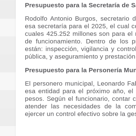
Presupuesto para la Secretaría de 
ReGioNetNoticias / RISARALDA / R
Rodolfo Antonio Burgos, secretario 
ReGionetNoticias / DOSQUEBRADA
esa secretaría para el 2025, el cual 
cuales 425.252 millones son para el 
acciones que impactan a más de
de funcionamiento. Dentro de los 
ReGioNetNoticias- MEDELLIN / En 
están: inspección, vigilancia y contr
pública, y aseguramiento y prestación 
excedió límites de emisión de g
Presupuesto para la Personería Mu
ReGioNetNoticias / Altas tempera
El personero municipal, Leonardo Fa
ReGionetNoticias / REPORTE ALE
esa entidad para el próximo año, el
pesos. Según el funcionario, contar c
seguridad para la posesión presi
atender las necesidades de la com
ejercer un control efectivo sobre la ge
Regionetnoticias / En solo dos añ
transferencias prevista para los