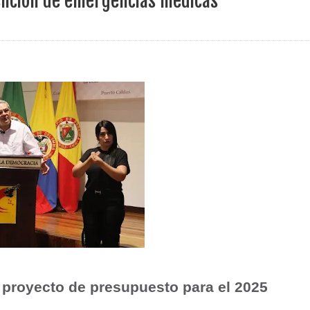
tención de emergencias médicas
ece el Mecanismo Articulador Departamental para el abordaje de l
 tiene listo su plan de seguridad para recibir delegaciones y visi
e Pereira continúa renovando espacios comunitarios que llevaba
ransforma la vida de 68 estudiantes rurales en Filadelfia gracias
nerable en Tuluá tendrá comedor comunitario gracias al Galardón
l proyecto de presupuesto para el 2025