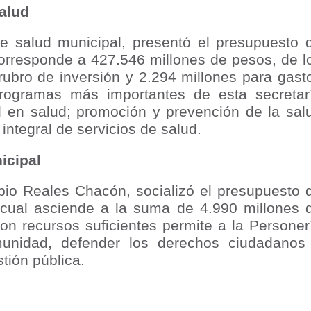
Salud
isaralda fortalece la preparación de sus municipios frente al r
de salud municipal, presentó el presupuesto 
S / Dosquebradas fortalece la respuesta frente a tres Alerta
corresponde a 427.546 millones de pesos, de l
rubro de inversión y 2.294 millones para gast
 20.000 personas
programas más importantes de esta secretar
Medellín fue inmovilizado un bus que estaba siendo lavado en l
ol en salud; promoción y prevención de la sal
integral de servicios de salud.
ases contaminantes
nicipal
turas ponen en máxima alerta al Tolima
bio Reales Chacón, socializó el presupuesto 
XANDER MENDEZ ( MIAMI ) Cali se blinda con amplio disposit
 cual asciende a la suma de 4.990 millones 
on recursos suficientes permite a la Personer
dencial
unidad, defender los derechos ciudadanos
stión pública.
os y siete meses, la Fábrica de Licores del Tolima alcanzó el 94
 4 años de gobierno