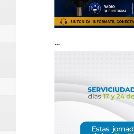
...
...