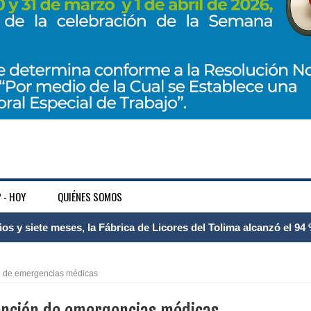
 - HOY
QUIÉNES SOMOS
 Internacional Matecaña fortalece su conectividad con una nueva
á – Pereira
ón de emergencias médicas
tosa del espacio pùblico en Bogotà