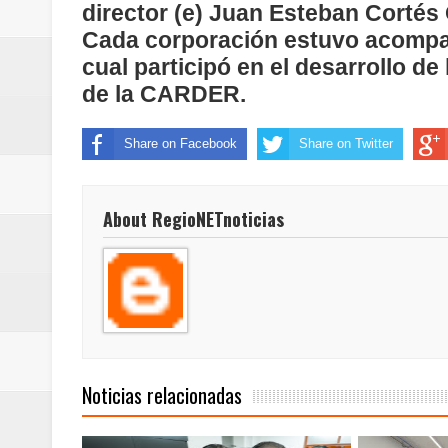
director (e) Juan Esteban Cortés
Regionetnoticias / Villarrica ava
Cada corporación estuvo acompañ
Regionetnoticias / Alcaldía de Ca
cual participó en el desarrollo d
de la CARDER.
calle San Juan de Dios del Centr
Share on Facebook
Share on Twitter
Regionetnoticias / Pereira avanz
Regionetnoticias / Estas son las
About RegioNETnoticias
Regionetnoticias / Gobernación d
ecoeficientes en Marquetalia
Regionetnoticias / Despliegue de 
terrestre para la posesión presid
Noticias relacionadas
Regionetnoticias / Las ayudas té