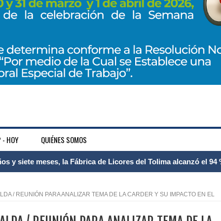
 - HOY
QUIÉNES SOMOS
 Internacional Matecaña fortalece su conectividad con una nueva
á – Pereira
RALDA / REUNIÓN PARA ANALIZAR TEMA DE LA CARDER Y SU IMPACTO EN EL
tosa del espacio pùblico en Bogotà