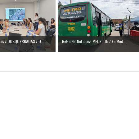
isaralda fortalece la preparación de sus municipios frente al r
S / Dosquebradas fortalece la respuesta frente a tres Alerta
 20.000 personas
ias / DOSQUEBRADAS / D...
ReGioNetNoticias- MEDELLIN / En Med...
Medellín fue inmovilizado un bus que estaba siendo lavado en l
ases contaminantes
turas ponen en máxima alerta al Tolima
XANDER MENDEZ ( MIAMI ) Cali se blinda con amplio disposit
dencial
os y siete meses, la Fábrica de Licores del Tolima alcanzó el 94
 4 años de gobierno