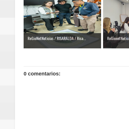
ReGioNetNoticias / RISARALDA / R
ReGionetNoticias / DOSQUEBRADA
acciones que impactan a más de
ReGioNetNoticias / RISARALDA / Risa...
ReGionetNotic
ReGioNetNoticias- MEDELLIN / En 
excedió límites de emisión de g
ReGioNetNoticias / Altas tempera
0 comentarios:
ReGionetNoticias / REPORTE ALE
seguridad para la posesión presi
Regionetnoticias / En solo dos añ
transferencias prevista para los