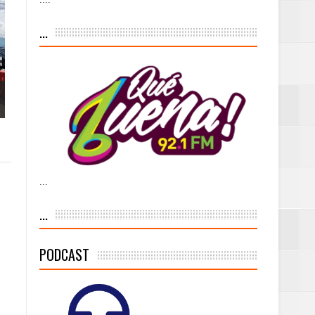
iesgo volcánico
...
s Tempranas con
a vía pública y
...
ivo de
...
PODCAST
 % de la meta de