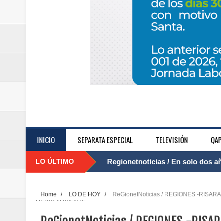
INICIO
SEPARATA ESPECIAL
TELEVISIÓN
QAP
LO ÚLTIMO
Regionetnoticias / El Aeropuerto
....
nocturna de Clic en la ruta Bogot
Home
/
LO DE HOY
/
ReGionetNoticias / REGIONES -RISA
MEDIO AMBIENTE
Regionetnoticias / Operacion exi