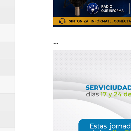
...
...