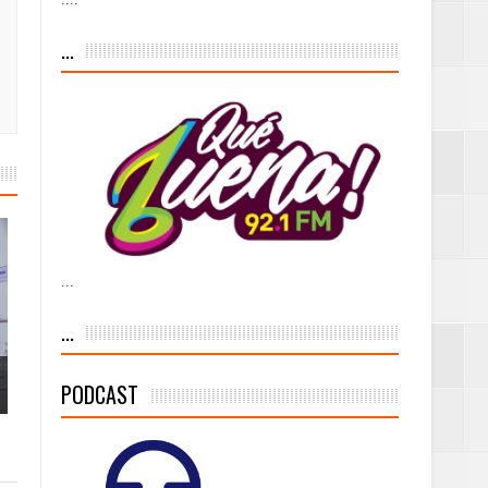
...
as violencias
tantes por la
...
n décadas sin
...
PODCAST