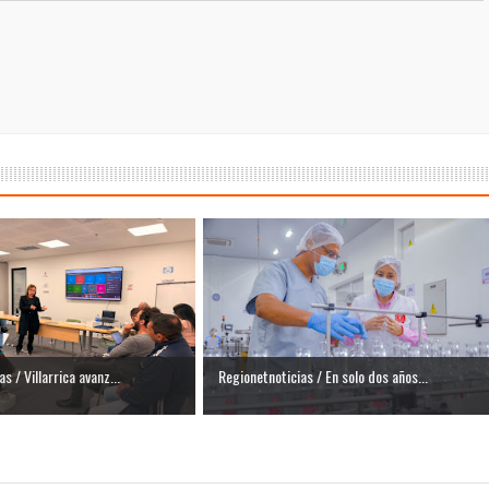
á – Pereira
tosa del espacio pùblico en Bogotà
ece el Mecanismo Articulador Departamental para el abordaje de l
 tiene listo su plan de seguridad para recibir delegaciones y visi
e Pereira continúa renovando espacios comunitarios que llevaba
s / Villarrica avanz...
Regionetnoticias / En solo dos años...