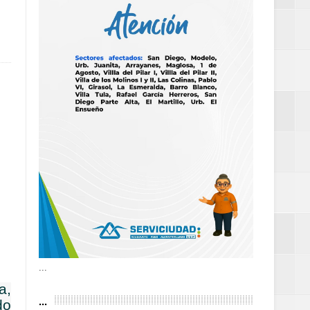
definitiva en la
an Luis
estufas
dad aérea y
...
a,
...
do