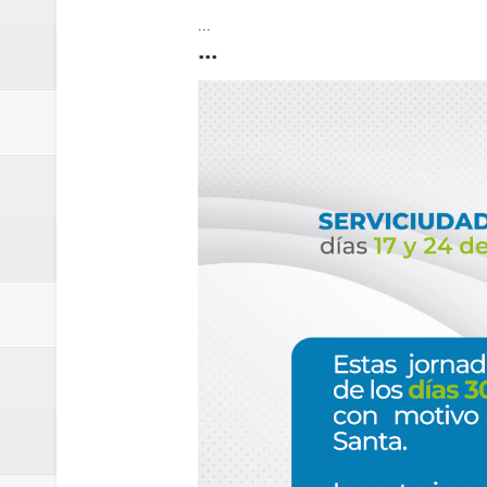
...
...