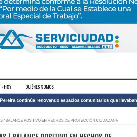
 - HOY
QUIÉNES SOMOS
ransforma la vida de 68 estudiantes rurales en Filadelfia gracias
LDAS / BALANCE POSITIVO EN HECHOS DE PROTECCIÓN CIUDADANA
nerable en Tuluá tendrá comedor comunitario gracias al Galardón