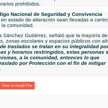
rarios prohibidos.
cnicas aportaron dignidad a las personas con discapacidad de P
igo Nacional de Seguridad y Convivencia
AFEs DE PEREIRA A GANAR PRIMER LUGAR EN EXPOCAMELLO 
 en estado de alteración sean llevadas a centr
e la comunidad.
e barranquilla participaron de las pruebas SABER
rea Sánchez Gutiérrez, señaló que la mayoría de
aldas aprueba $11.444 millones para impulsar obras de agua pot
s, zonas escolares y espacios públicos con al
de traslados se tratan en su integralidad po
s y horarios restringidos, estas personas 
 mismas, a la comunidad, entonces lo que
 PRESENCIA MILITAR EN EL VALLE
raslado por Protección con el fin de mitigar
.
ada peso tiene nombre de obra
os y siete meses, la Fábrica de Licores del Tolima alcanzó el 94
Share on Google Plus
 4 años de gobierno
 Internacional Matecaña fortalece su conectividad con una nueva