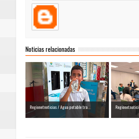
nocturna de Clic en la ruta Bogot
Regionetnoticias / Operacion exi
Regionetnoticias / Caldas fortal
Noticias relacionadas
basadas en género
Regionetnoticias / Valle del Cauca
posesión presidencial
Regionetnoticias / La Alcaldía d
atención
Regionetnoticias / Agua potable tra...
Regionetnoticia