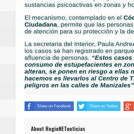
sustancias psicoactivas en zonas y ho
Regionetnoticias / Las ayudas té
El mecanismo, contemplado en el
Cód
Regionetnoticias / DE LOS C
Ciudadana
, permite que las personas
de atención para su protección y la d
Regionetnoticias / Estudiantes d
La secretaria del Interior, Paula And
Regionetnoticias / Asamblea de C
los casos se han registrado en parque
afluencia de personas.
“Estos casos 
saneamiento básico
consumo de estupefacientes en zona
alteran, se ponen en riesgo a ellas
Regionetnoticias / REFUERZAN
hacemos es llevarlos al Centro de T
peligros en las calles de Manizales”
ReGioNetNoticias / En Pereira C
Regionetnoticias / En solo dos añ
Share on Facebook
Share on Twitter
transferencias prevista para los
Regionetnoticias / El Aeropuerto
About RegioNETnoticias