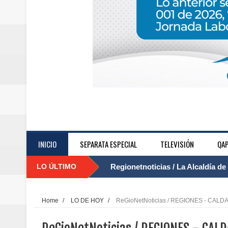
....
INICIO
SEPARATA ESPECIAL
TELEVISIÓN
QAP
LO ÚLTIMO
Regionetnoticias / Agua potable t
Caldas
Home
/
LO DE HOY
/
ReGioNetNoticias / REGIONES - CA
Regionetnoticias / Población vul