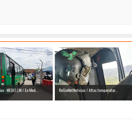
as- MEDELLIN / En Med...
ReGioNetNoticias / Altas temperatur...