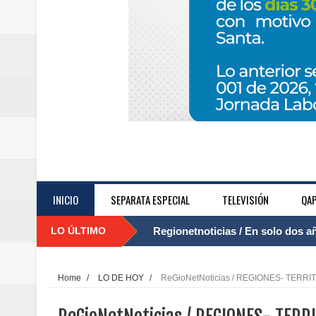
INICIO
SEPARATA ESPECIAL
TELEVISIÓN
QAP
LO ÚLTIMO
Regionetnoticias / El Aeropuerto
....
nocturna de Clic en la ruta Bogot
Home
/
LO DE HOY
/
ReGioNetNoticias / REGIONES- TER
Regionetnoticias / Operacion exi