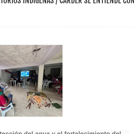
ITORIOS INDIGENAS / CARDER SE ENTIENDE CO
ece el Mecanismo Articulador Departamental para el abordaje de l
 tiene listo su plan de seguridad para recibir delegaciones y visi
e Pereira continúa renovando espacios comunitarios que llevaba
ransforma la vida de 68 estudiantes rurales en Filadelfia gracias
nerable en Tuluá tendrá comedor comunitario gracias al Galardón
ección del agua y el fortalecimiento del