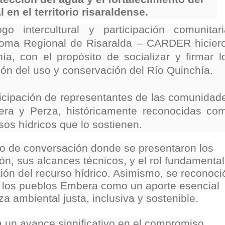
nza hacia una ruta definitiva de reasentamiento
l en el territorio risaraldense.
o intercultural y participación comunitari
rtagena avanza en trabajos contra las inundaciones con solución 
ónoma Regional de Risaralda – CARDER hicier
o Histórico
a, con el propósito de socializar y firmar l
ón del uso y conservación del Río Quinchía.
a con resultados en salud mental, innovación y paz
ticipación de representantes de las comunidad
 millonarias inversiones del Gobierno Matiz en el municipio de S
ra y Perza, históricamente reconocidas co
e Caldas hace seguimiento al avance de la construcción de 400 
rsos hídricos que lo sostienen.
io de conversación donde se presentaron los
ón, sus alcances técnicos, y el rol fundamental
seguridad sin precedentes: El Valle y la nación refuerzan seguri
ión del recurso hídrico. Asimismo, se reconoci
de los pueblos Embera como un aporte esencial
encial
a ambiental justa, inclusiva y sostenible.
cnicas aportaron dignidad a las personas con discapacidad de P
a un avance significativo en el compromiso