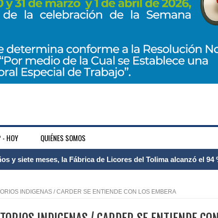
 - HOY
QUIÉNES SOMOS
 Internacional Matecaña fortalece su conectividad con una nueva
á – Pereira
RITORIOS INDIGENAS / CARDER SE ENTIENDE CON LOS EMBERA
tosa del espacio pùblico en Bogotà