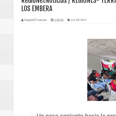
ReGioNetNoticias / REGIONES- TERR
Regionetnoticias / Caldas fortal
LOS EMBERA
basadas en género
RegioNETnoticias
2:00:00
LO DE HOY
Regionetnoticias / Valle del Cauca
posesión presidencial
Regionetnoticias / La Alcaldía d
atención
Regionetnoticias / Agua potable t
Caldas
Regionetnoticias / Población vul
Vallecaucana
Un paso conjunto hacia la prot