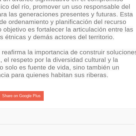
gico del río, promover un uso responsable del
isaralda fortalece la preparación de sus municipios frente al r
ara las generaciones presentes y futuras. Esta
S / Dosquebradas fortalece la respuesta frente a tres Alerta
de ordenamiento y planificación del recurso
bjetivo es fortalecer la articulación entre las
 20.000 personas
étnicas y demás actores del territorio.
Medellín fue inmovilizado un bus que estaba siendo lavado en l
 reafirma la importancia de construir solucione
, el respeto por la diversidad cultural y la
ases contaminantes
no solo es fuente de vida, sino también un
ncia para quienes habitan sus riberas.
turas ponen en máxima alerta al Tolima
XANDER MENDEZ ( MIAMI ) Cali se blinda con amplio disposit
Share on Google Plus
dencial
os y siete meses, la Fábrica de Licores del Tolima alcanzó el 94
 4 años de gobierno