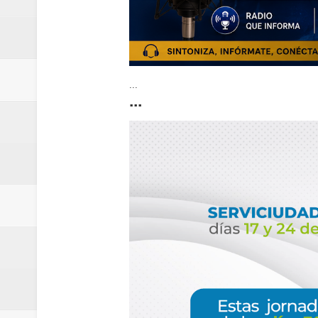
...
...