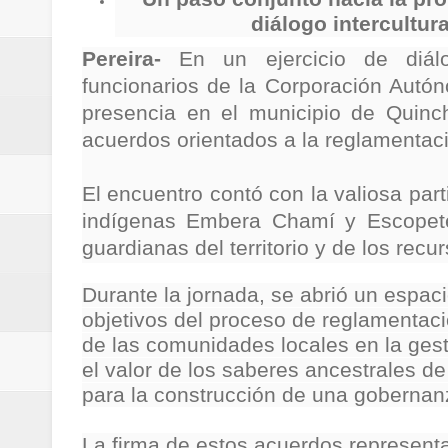
Regionetnoticias / Villarrica ava
diálogo intercultura
Pereira-
En un ejercicio de diálog
Regionetnoticias / Alcaldía de Ca
funcionarios de la Corporación Aut
calle San Juan de Dios del Centr
presencia en el municipio de Quinchí
acuerdos orientados a la reglamentaci
Regionetnoticias / Pereira avanz
El encuentro contó con la valiosa par
Regionetnoticias / Estas son las
indígenas Embera Chamí y Escopete
Regionetnoticias / Gobernación d
guardianas del territorio y de los recu
ecoeficientes en Marquetalia
Durante la jornada, se abrió un espac
objetivos del proceso de reglamentaci
Regionetnoticias / Despliegue de 
de las comunidades locales en la gest
el valor de los saberes ancestrales 
terrestre para la posesión presid
para la construcción de una gobernanz
Regionetnoticias / Las ayudas té
La firma de estos acuerdos represent