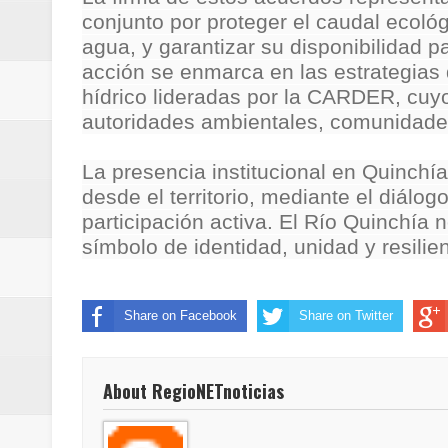
conjunto por proteger el caudal ecoló
ReGioNetNoticias / RISARALDA / R
agua, y garantizar su disponibilidad p
ReGionetNoticias / DOSQUEBRADA
acción se enmarca en las estrategias 
hídrico lideradas por la CARDER, cuyo o
acciones que impactan a más de
autoridades ambientales, comunidades 
ReGioNetNoticias- MEDELLIN / En 
La presencia institucional en Quinchía
desde el territorio, mediante el diálogo
excedió límites de emisión de g
participación activa. El Río Quinchía 
símbolo de identidad, unidad y resilie
ReGioNetNoticias / Altas tempera
ReGionetNoticias / REPORTE ALE
Share on Facebook
Share on Twitter
seguridad para la posesión presi
Regionetnoticias / En solo dos añ
About RegioNETnoticias
transferencias prevista para los