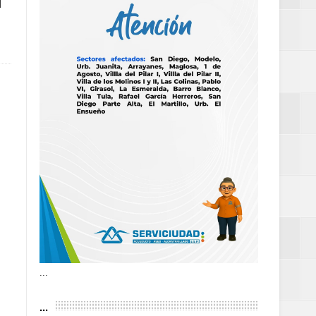
N
as violencias
tantes por la
n décadas sin
 al Gobierno de
 de la Mujer
...
...