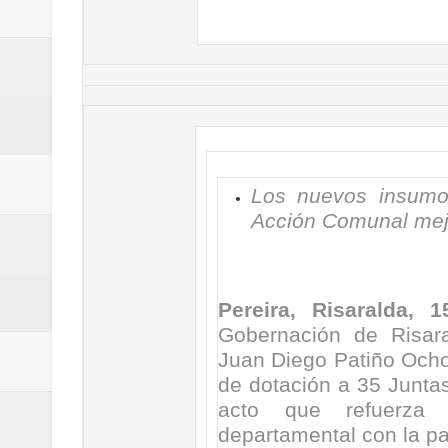
Regionetnoticias / Villarrica ava
Regionetnoticias / Alcaldía de Ca
calle San Juan de Dios del Centr
Regionetnoticias / Pereira avanz
Los nuevos insumos
Regionetnoticias / Estas son las
Acción Comunal mejo
Regionetnoticias / Gobernación d
ecoeficientes en Marquetalia
Pereira, Risaralda,
Regionetnoticias / Despliegue de 
Gobernación de Risara
Juan Diego Patiño Ochoa,
terrestre para la posesión presid
de dotación a 35 Junta
acto que refuerza 
Regionetnoticias / Las ayudas té
departamental con la pa