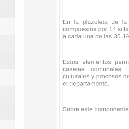
ReGioNetNoticias / RISARALDA / R
ReGionetNoticias / DOSQUEBRADA
En la plazoleta de la
compuestos por 14 silla
acciones que impactan a más de
a cada una de las 35 J
ReGioNetNoticias- MEDELLIN / En 
excedió límites de emisión de g
Estos elementos permi
casetas comunales, fa
ReGioNetNoticias / Altas tempera
culturales y procesos d
el departamento.
ReGionetNoticias / REPORTE ALE
seguridad para la posesión presi
Sobre este componente,
Regionetnoticias / En solo dos añ
transferencias prevista para los