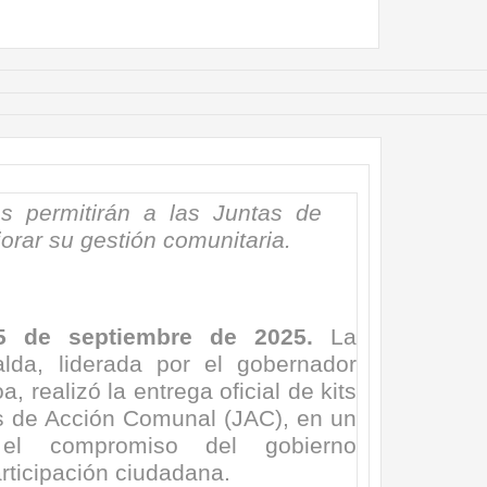
nza hacia una ruta definitiva de reasentamiento
rtagena avanza en trabajos contra las inundaciones con solución 
o Histórico
a con resultados en salud mental, innovación y paz
 permitirán a las Juntas de
 millonarias inversiones del Gobierno Matiz en el municipio de S
rar su gestión comunitaria.
e Caldas hace seguimiento al avance de la construcción de 400 
 15 de septiembre de 2025.
La
seguridad sin precedentes: El Valle y la nación refuerzan seguri
lda, liderada por el gobernador
 realizó la entrega oficial de kits
encial
s de Acción Comunal (JAC), en un
el compromiso del gobierno
cnicas aportaron dignidad a las personas con discapacidad de P
rticipación ciudadana.