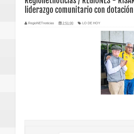
Regionetnoticias / REGIONES - RISA
Regionetnoticias / Caldas fortal
liderazgo comunitario con dotación
basadas en género
RegioNETnoticias
2:51:00
LO DE HOY
Regionetnoticias / Valle del Cauca
posesión presidencial
Regionetnoticias / La Alcaldía d
atención
Regionetnoticias / Agua potable t
Caldas
Regionetnoticias / Población vul
Vallecaucana