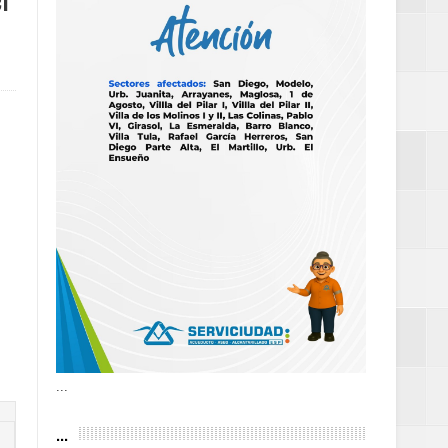
l
as violencias
tantes por la
n décadas sin
 al Gobierno de
 de la Mujer
...
...