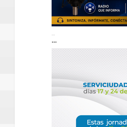
...
...