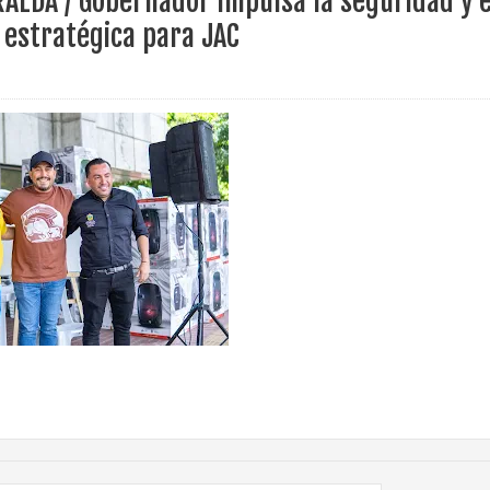
RALDA / Gobernador impulsa la seguridad y e
ece el Mecanismo Articulador Departamental para el abordaje de l
 estratégica para JAC
 tiene listo su plan de seguridad para recibir delegaciones y visi
e Pereira continúa renovando espacios comunitarios que llevaba
ransforma la vida de 68 estudiantes rurales en Filadelfia gracias
nerable en Tuluá tendrá comedor comunitario gracias al Galardón