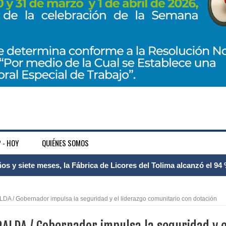
 - HOY
QUIÉNES SOMOS
 Internacional Matecaña fortalece su conectividad con una nueva
á – Pereira
A / Gobernador impulsa la seguridad y el liderazgo comunitario con dotación
tosa del espacio pùblico en Bogotà