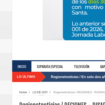
INICIO
SEPARATA ESPECIAL
TELEVISIÓN
QAP
LO ÚLTIMO
Regionetnoticias / El Aeropuerto
....
nocturna de Clic en la ruta Bogot
Home
/
LO DE HOY
/
Regionetnoticias / REGIONES - RISARALD
estratégica para JAC
Regionetnoticias / Operacion exi