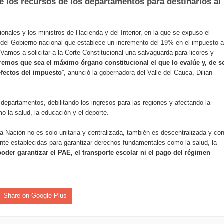
e los recursos de los departamentos para destinarlos al
nza hacia una ruta definitiva de reasentamiento
rtagena avanza en trabajos contra las inundaciones con solución 
ionales y los ministros de Hacienda y del Interior, en la que se expuso el
 del Gobierno nacional que establece un incremento del 19% en el impuesto a
 “Vamos a solicitar a la Corte Constitucional una salvaguarda para licores y
o Histórico
emos que sea el máximo órgano constitucional el que lo evalúe y, de s
efectos del impuesto
”, anunció la gobernadora del Valle del Cauca, Dilian
a con resultados en salud mental, innovación y paz
 millonarias inversiones del Gobierno Matiz en el municipio de S
 departamentos, debilitando los ingresos para las regiones y afectando la
 la salud, la educación y el deporte.
e Caldas hace seguimiento al avance de la construcción de 400 
 Nación no es solo unitaria y centralizada, también es descentralizada y co
nte establecidas para garantizar derechos fundamentales como la salud, la
oder garantizar el PAE, el transporte escolar ni el pago del régimen
seguridad sin precedentes: El Valle y la nación refuerzan seguri
encial
Share on Google Plus
cnicas aportaron dignidad a las personas con discapacidad de P