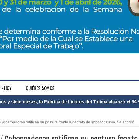
 - HOY
QUIÉNES SOMOS
 Internacional Matecaña fortalece su conectividad con una nueva
á – Pereira
obernadores ratifican su postura frente a decreto de impoconsumo. Se acordó
tosa del espacio pùblico en Bogotà