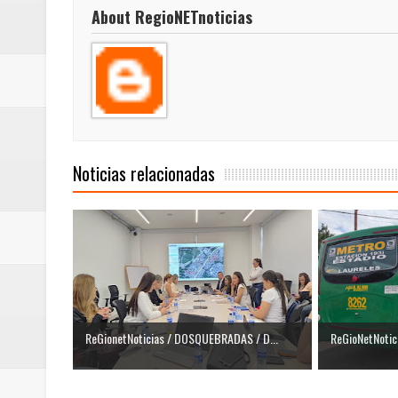
About RegioNETnoticias
ReGioNetNoticias / RISARALDA / R
ReGionetNoticias / DOSQUEBRADA
acciones que impactan a más de
ReGioNetNoticias- MEDELLIN / En 
Noticias relacionadas
excedió límites de emisión de g
ReGioNetNoticias / Altas tempera
ReGionetNoticias / REPORTE ALE
seguridad para la posesión presi
Regionetnoticias / En solo dos añ
ReGionetNoticias / DOSQUEBRADAS / D...
ReGioNetNotici
transferencias prevista para los