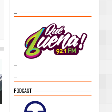
iesgo volcánico
...
s Tempranas con
a vía pública y
...
ivo de
...
PODCAST
 % de la meta de