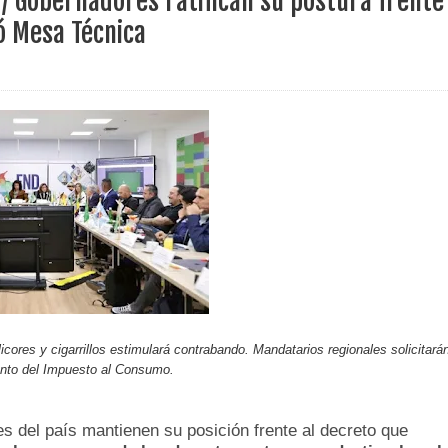
 / Gobernadores ratifican su postura frente
ece el Mecanismo Articulador Departamental para el abordaje de l
ó Mesa Técnica
 tiene listo su plan de seguridad para recibir delegaciones y visi
e Pereira continúa renovando espacios comunitarios que llevaba
ransforma la vida de 68 estudiantes rurales en Filadelfia gracias
icores y cigarrillos estimulará contrabando. Mandatarios regionales solicitará
ento del Impuesto al Consumo.
nerable en Tuluá tendrá comedor comunitario gracias al Galardón
s del país mantienen su posición frente al decreto que