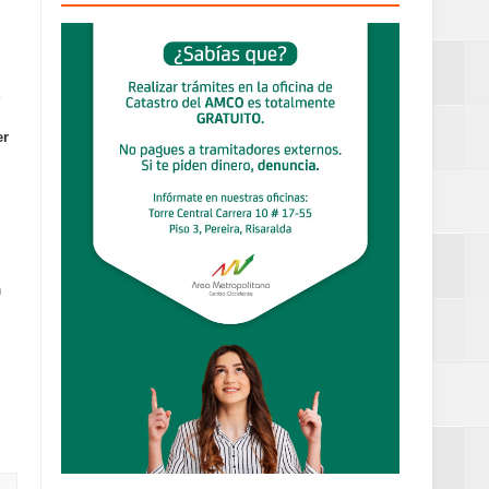
definitiva en la
er
an Luis
estufas
n
dad aérea y
ueblo Rico
....