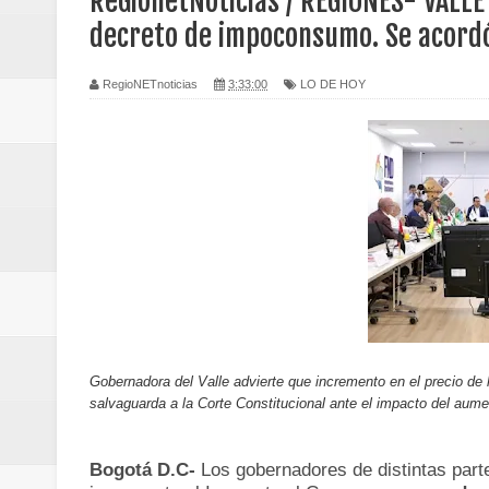
ReGionetNoticias / REGIONES- VALLE
Regionetnoticias / Caldas fortal
decreto de impoconsumo. Se acord
basadas en género
RegioNETnoticias
3:33:00
LO DE HOY
Regionetnoticias / Valle del Cauca
posesión presidencial
Regionetnoticias / La Alcaldía d
atención
Regionetnoticias / Agua potable t
Caldas
Gobernadora del Valle advierte que incremento en el precio de l
salvaguarda a la Corte Constitucional ante el impacto del aum
Regionetnoticias / Población vul
Vallecaucana
Bogotá D.C-
Los gobernadores de distintas parte