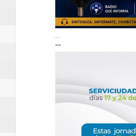
...
...