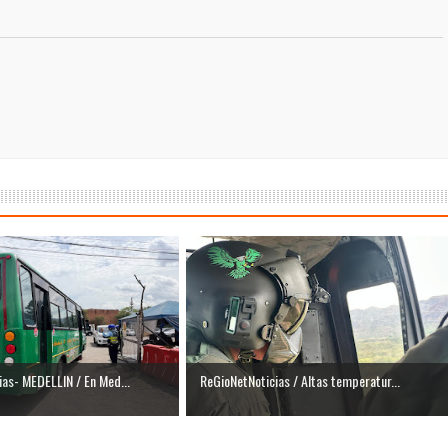
isaralda fortalece la preparación de sus municipios frente al r
S / Dosquebradas fortalece la respuesta frente a tres Alerta
 20.000 personas
Medellín fue inmovilizado un bus que estaba siendo lavado en l
ases contaminantes
turas ponen en máxima alerta al Tolima
XANDER MENDEZ ( MIAMI ) Cali se blinda con amplio disposit
dencial
os y siete meses, la Fábrica de Licores del Tolima alcanzó el 94
as- MEDELLIN / En Med...
ReGioNetNoticias / Altas temperatur...
 4 años de gobierno