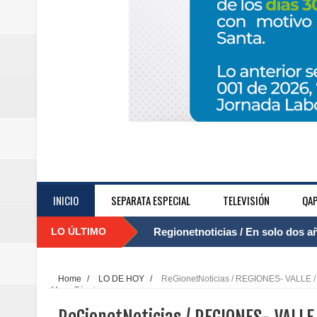
INICIO
SEPARATA ESPECIAL
TELEVISIÓN
QAP
LO ÚLTIMO
Regionetnoticias / El Aeropuerto
....
nocturna de Clic en la ruta Bogot
Home
/
LO DE HOY
/
ReGionetNoticias / REGIONES- VALLE / G
Mesa Técnica
Regionetnoticias / Operacion exi