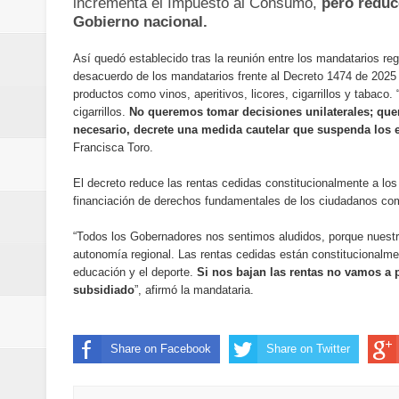
incrementa el Impuesto al Consumo,
pero reduc
Regionetnoticias / Villarrica ava
Gobierno nacional.
Regionetnoticias / Alcaldía de Ca
Así quedó establecido tras la reunión entre los mandatarios reg
desacuerdo de los mandatarios frente al Decreto 1474 de 2025
productos como vinos, aperitivos, licores, cigarrillos y tabaco.
calle San Juan de Dios del Centr
cigarrillos.
No queremos tomar decisiones unilaterales; quer
necesario, decrete una medida cautelar que suspenda los 
Regionetnoticias / Pereira avanz
Francisca Toro.
Regionetnoticias / Estas son las
El decreto reduce las rentas cedidas constitucionalmente a los
financiación de derechos fundamentales de los ciudadanos como
Regionetnoticias / Gobernación d
“Todos los Gobernadores nos sentimos aludidos, porque nuestra
autonomía regional. Las rentas cedidas están constitucionalme
ecoeficientes en Marquetalia
educación y el deporte.
Si nos bajan las rentas no vamos a p
subsidiado
”, afirmó la mandataria.
Regionetnoticias / Despliegue de 
terrestre para la posesión presid
Share on Facebook
Share on Twitter
Regionetnoticias / Las ayudas té