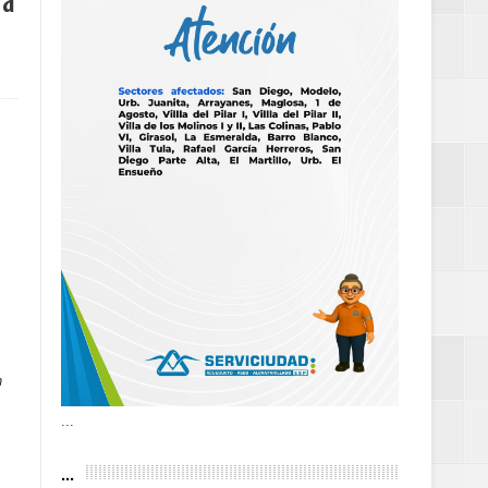
 a
as violencias
tantes por la
n décadas sin
 al Gobierno de
n
 de la Mujer
...
...