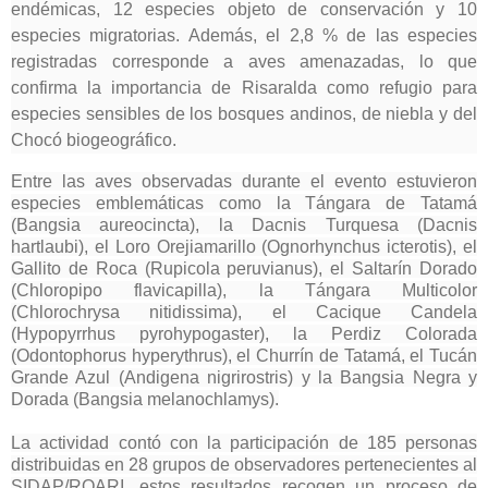
endémicas, 12 especies objeto de conservación y 10
especies migratorias. Además, el 2,8 % de las especies
registradas corresponde a aves amenazadas, lo que
confirma la importancia de Risaralda como refugio para
especies sensibles de los bosques andinos, de niebla y del
Chocó biogeográfico.
Entre las aves observadas durante el evento estuvieron
especies emblemáticas como la Tángara de Tatamá
(Bangsia aureocincta), la Dacnis Turquesa (Dacnis
hartlaubi), el Loro Orejiamarillo (Ognorhynchus icterotis), el
Gallito de Roca (Rupicola peruvianus), el Saltarín Dorado
(Chloropipo flavicapilla), la Tángara Multicolor
(Chlorochrysa nitidissima), el Cacique Candela
(Hypopyrrhus pyrohypogaster), la Perdiz Colorada
(Odontophorus hyperythrus), el Churrín de Tatamá, el Tucán
Grande Azul (Andigena nigrirostris) y la Bangsia Negra y
Dorada (Bangsia melanochlamys).
La actividad contó con la participación de 185 personas
distribuidas en 28 grupos de observadores pertenecientes al
SIDAP/ROARI, estos resultados recogen un proceso de